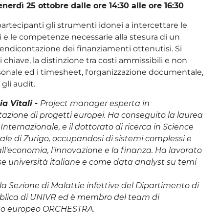
nerdì 25 ottobre dalle ore 14:30 alle ore 16:30
 partecipanti gli strumenti idonei a intercettare le
i e le competenze necessarie alla stesura di un
rendicontazione dei finanziamenti ottenutisi. Si
chiave, la distinzione tra costi ammissibili e non
ersonale ed i timesheet, l'organizzazione documentale,
 gli audit.
ia Vitali
-
Project manager esperta in
azione di progetti europei. Ha conseguito la laurea
Internazionale, e il dottorato di ricerca in Science
rale di Zurigo, occupandosi di sistemi complessi e
 all'economia, l'innovazione e la finanza. Ha lavorato
rse università italiane e come data analyst su temi
a Sezione di Malattie infettive del Dipartimento di
blica di UNIVR ed è membro del team di
tto europeo ORCHESTRA.