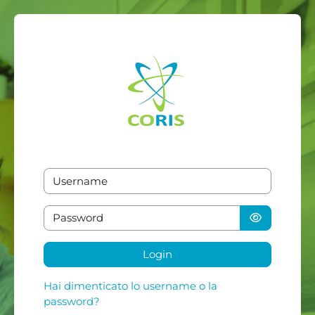
Vai al contenuto principale
Vai a creazione account
Username
Password
Login
Hai dimenticato lo username o la
password?